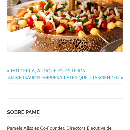
Entrada
Navegación
TAN CERCA, AUNQUE ESTÉS LEJOS
Siguiente
anterior:
ANIVERSARIOS EMPRESARIALES QUE TRASCIENDEN
de
entrada:
entradas
SOBRE PAME
Pamela Aliss es Co-Founder, Directora Ejecutiva de