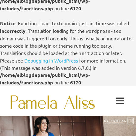
/home/elblogdepame/public_html/wp-
includes/functions.php
on line
6170
Notice
: Function _load_textdomain_just_in_time was called
incorrectly
. Translation loading for the
wordpress-seo
domain was triggered too early. This is usually an indicator for
some code in the plugin or theme running too early.
Translations should be loaded at the
action or later.
init
Please see
Debugging in WordPress
for more information.
(This message was added in version 6.7.0.) in
/home/elblogdepame/public_html/wp-
includes/functions.php
on line
6170
Saltar
Pame
al
MENÚ
contenido
Aliss
El
Portal
–
Centro
de