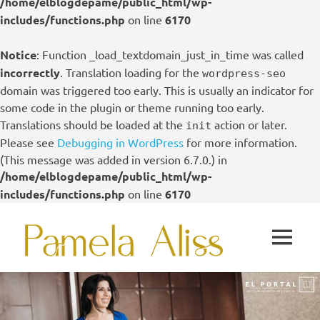
/home/elblogdepame/public_html/wp-
includes/functions.php
on line
6170
Notice
: Function _load_textdomain_just_in_time was called
incorrectly
. Translation loading for the
wordpress-seo
domain was triggered too early. This is usually an indicator for
some code in the plugin or theme running too early.
Translations should be loaded at the
action or later.
init
Please see
Debugging in WordPress
for more information.
(This message was added in version 6.7.0.) in
/home/elblogdepame/public_html/wp-
includes/functions.php
on line
6170
Saltar
Pame
al
MENÚ
contenido
Aliss
El
Portal
–
Centro
de