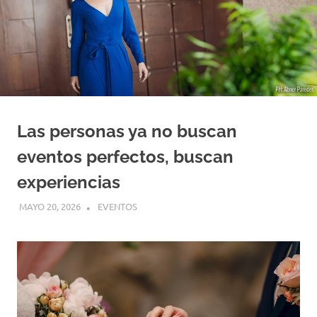
Convenciones
Weddi
y
Eventos
Planne
Las personas ya no buscan
eventos perfectos, buscan
experiencias
MAYO 20, 2026
ADMIN
EVENTOS