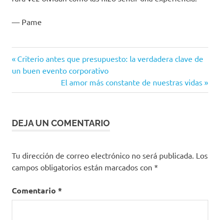
—
Pame
Entrada
Navegación
Criterio antes que presupuesto: la verdadera clave de
anterior:
un buen evento corporativo
de
Siguiente
El amor más constante de nuestras vidas
entrada:
entradas
DEJA UN COMENTARIO
Tu dirección de correo electrónico no será publicada.
Los
campos obligatorios están marcados con
*
Comentario
*