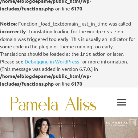
/home/elblogdepame/public_html/wp-
includes/functions.php
on line
6170
Notice
: Function _load_textdomain_just_in_time was called
incorrectly
. Translation loading for the
wordpress-seo
domain was triggered too early. This is usually an indicator for
some code in the plugin or theme running too early.
Translations should be loaded at the
action or later.
init
Please see
Debugging in WordPress
for more information.
(This message was added in version 6.7.0.) in
/home/elblogdepame/public_html/wp-
includes/functions.php
on line
6170
Saltar
Pame
al
MENÚ
contenido
Aliss
El
Portal
–
Centro
de